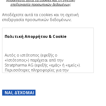
επεξεργασία προσωπικών δεδομένων;
Αποδέχεστε αυτά τα cookies και τη σχετική
επεξεργασία προσωπικών δεδομένων;
Πολιτική Απορρήτου & Cookie
Αυτός ο ιστότοπος (εφεξής ο
«Ιστότοπος») παρέχεται από την
Stratpharma AG (εφεξής «εμάς» ή «εμείς»).
Περισσότερες πληροφορίες για την
Stratpharma AG:
Stratpharma AG
Aeschenvorstadt 57
ΝΑΙ, ΔΈΧΟΜΑΙ
CH-4051 Βασιλεία
Ελβετία
Email: personaldata@stratpharma.com