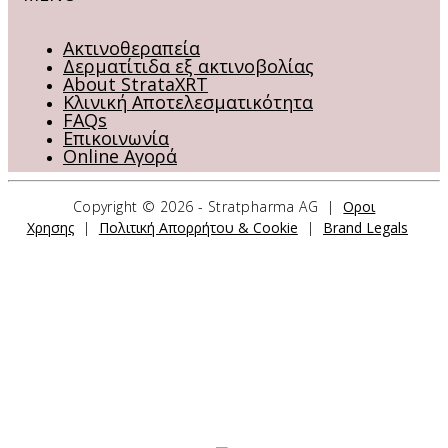
Ακτινοθεραπεία
Δερματίτιδα εξ ακτινοβολίας
About StrataXRT
Κλινική Αποτελεσματικότητα
FAQs
Επικοινωνία
Online Αγορά
Copyright ©
2026 - Stratpharma AG |
Οροι
Χρησης
|
Πολιτική Απορρήτου & Cookie
|
Brand Legals
ΕΠΙΚΟΙΝΩΝΗΣΤΕ ΜΑΖΙ ΜΑΣ
Stratpharma AG
Aeschenvorstadt 57
4051 Basel
Switzerland
ΦΟΡΜΑ ΕΠΙΚΟΙΝΩΝΙΑΣ