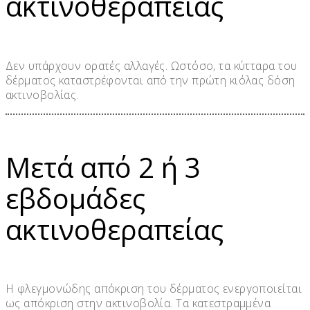
ακτινοθεραπείας
Δεν υπάρχουν ορατές αλλαγές. Ωστόσο, τα κύτταρα του
δέρματος καταστρέφονται από την πρώτη κιόλας δόση
ακτινοβολίας.
Μετά από 2 ή 3
εβδομάδες
ακτινοθεραπείας
Η φλεγμονώδης απόκριση του δέρματος ενεργοποιείται
ως απόκριση στην ακτινοβολία. Τα κατεστραμμένα