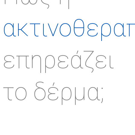
ακτινοθερα
επηρεάζει
το δέρμα;