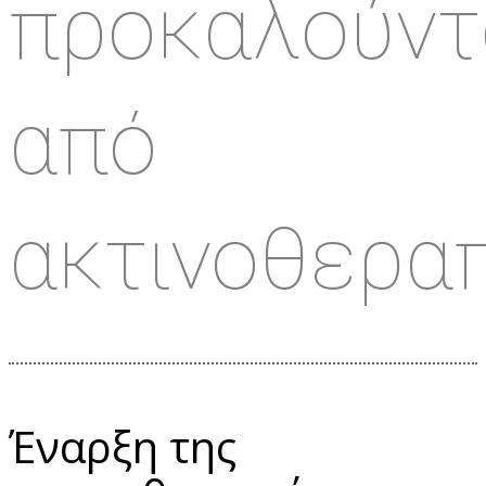
προκαλούντ
από
ακτινοθεραπ
Έναρξη της