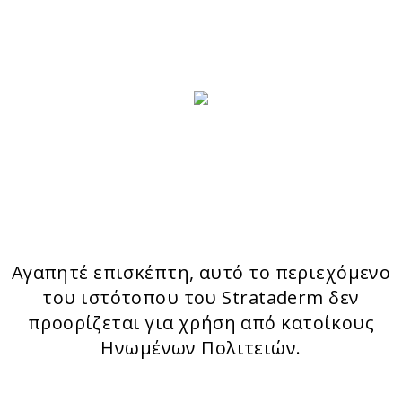
Switzerland
ΦΟΡΜΑ ΕΠΙΚΟΙΝΩΝΙΑΣ
ΤΑ ΠΡΟΙΟΝΤΑ ΜΑΣ
Stratamark
Strataderm
Stratamed
Stratacel
StrataCTX
Αγαπητέ επισκέπτη, αυτό το περιεχόμενο
του ιστότοπου του Strataderm δεν
προορίζεται για χρήση από κατοίκους
Ηνωμένων Πολιτειών.