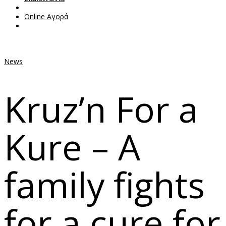
Online Αγορά
News
Kruz’n For a
Kure – A
family fights
for a cure for