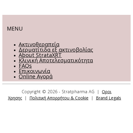
MENU
Ακτινοθεραπεία
Δερματίτιδα εξ ακτινοβολίας
About StrataXRT
Κλινική Αποτελεσματικότητα
FAQs
Επικοινωνία
Online Αγορά
Copyright ©
2026 - Stratpharma AG |
Οροι
Χρησης
|
Πολιτική Απορρήτου & Cookie
|
Brand Legals
ΕΠΙΚΟΙΝΩΝΗΣΤΕ ΜΑΖΙ ΜΑΣ
Stratpharma AG
Aeschenvorstadt 57
4051 Basel